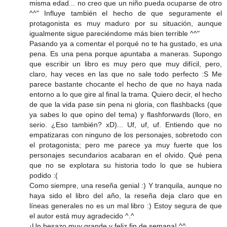
misma edad... no creo que un niño pueda ocuparse de otro
^^" Influye también el hecho de que seguramente el
protagonista es muy maduro por su situación, aunque
igualmente sigue pareciéndome más bien terrible ^^"
Pasando ya a comentar el porqué no te ha gustado, es una
pena. Es una pena porque apuntaba a maneras. Supongo
que escribir un libro es muy pero que muy difícil, pero,
claro, hay veces en las que no sale todo perfecto :S Me
parece bastante chocante el hecho de que no haya nada
entorno a lo que gire al final la trama. Quiero decir, el hecho
de que la vida pase sin pena ni gloria, con flashbacks (que
ya sabes lo que opino del tema) y flashforwards (lloro, en
serio. ¿Eso también? xD)... Uf, uf, uf. Entiendo que no
empatizaras con ninguno de los personajes, sobretodo con
el protagonista; pero me parece ya muy fuerte que los
personajes secundarios acabaran en el olvido. Qué pena
que no se explotara su historia todo lo que se hubiera
podido :(
Como siempre, una reseña genial :) Y tranquila, aunque no
haya sido el libro del año, la reseña deja claro que en
líneas generales no es un mal libro :) Estoy segura de que
el autor está muy agradecido ^.^
¡Un besazo muy grande y feliz fin de semana! ^^