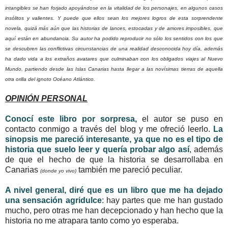
intangibles se han forjado apoyándose en la vitalidad de los personajes, en algunos casos
insólitos y valientes. Y puede que ellos sean los mejores logros de esta sorprendente
novela, quizá más aún que las historias de lances, estocadas y de amores imposibles, que
aquí están en abundancia. Su autor ha podido reproducir no sólo los sentidos con los que
se descubren las conflictivas circunstancias de una realidad desconocida hoy día, además
ha dado vida a los extraños avatares que culminaban con los obligados viajes al Nuevo
Mundo, partiendo desde las Islas Canarias hasta llegar a las novísimas tierras de aquella
otra orilla del ignoto Océano Atlántico.
OPINIÓN PERSONAL
Conocí este libro por sorpresa,
el autor se puso en
contacto conmigo a través del blog y me ofreció leerlo.
La
sinopsis me pareció interesante, ya que no es el tipo de
historia que suelo leer y quería probar algo así
, además
de que el hecho de que la historia se desarrollaba en
Canarias
también me pareció peculiar.
(donde yo vivo)
A nivel general, diré que es un libro que me ha dejado
una sensación agridulce
: hay partes que me han gustado
mucho, pero otras me han decepcionado y han hecho que la
historia no me atrapara tanto como yo esperaba.