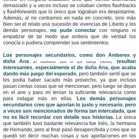
demasiado y a veces incluso se colaban ciertos flashbacks
y flashforwards que lo único que lograban era despistarme.
Además, al no centrarnos en nada en concreto, sino más
bien ser el relato una sucesión de vivencias de Liberto y los
demás personajes,
no pude conectar
con ninguno ni
empatizar de tal modo que sintiera que de verdad los
conocía o pudiera comprender sus sentimientos.
Los personajes secundarios, como don Amberes y
doña Ana
,
resultan
(el matrimonio para el que trabaja Liberto)
interesantes, especialmente el de doña Ana, que acaba
dando más juego del esperado
, pero también sentí que se
les podía haber sacado más provecho, ya que incluso
pasan ciertas cosas que se mencionan, pero luego se dejan
en el aire y para mí tenían la suficiente relevancia como
para indagar más en ellas.
Los demás personajes
secundarios creo que aportan lo justo y necesario, pero
a veces son mencionados de forma tan intercalada, que
no es fácil recordar con detalle sus historias.
La única
que también tuvo bastante relevancia fue Inés, la hermana
de Hernando, pero al final pasó desapercibida y creo que se
quedó sin decir muchas cosas y sus aportaciones en los